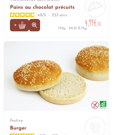
Pains au chocolat précuits
4.8
/
5
-
253
avis
4,99€
TTC.
170g
29,35 €/Kg
Festive
Burger