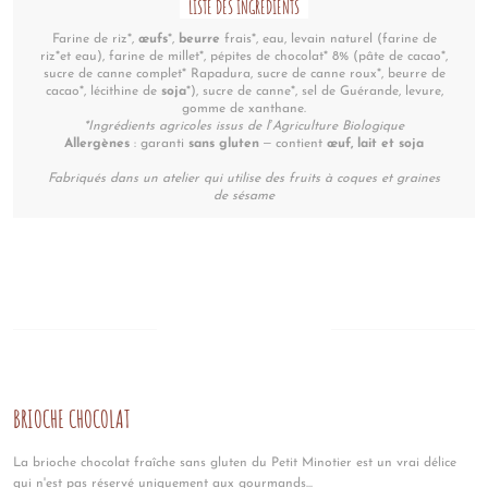
LISTE DES INGRÉDIENTS
Farine de riz*,
œufs
*,
beurre
frais*, eau, levain naturel (farine de
riz*et eau), farine de millet*, pépites de chocolat* 8% (pâte de cacao*,
sucre de canne complet* Rapadura, sucre de canne roux*, beurre de
cacao*, lécithine de
soja
*), sucre de canne*, sel de Guérande, levure,
gomme de xanthane.
*Ingrédients agricoles issus de l’Agriculture Biologique
Allergènes
: garanti
sans gluten
– contient
œuf,
lait et soja
Fabriqués dans un atelier qui utilise des fruits à coques et graines
de sésame
BRIOCHE CHOCOLAT
La brioche chocolat fraîche sans gluten du Petit Minotier est un vrai délice
qui n'est pas réservé uniquement aux gourmands...