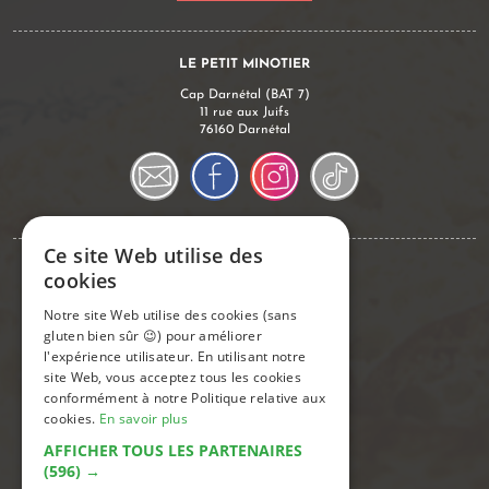
LE PETIT MINOTIER
Cap Darnétal (BAT 7)
11 rue aux Juifs
76160 Darnétal
Ce site Web utilise des
Conseils & Infos
cookies
Notre site Web utilise des cookies (sans
Commander sur notre site
gluten bien sûr 😉) pour améliorer
Remboursement Sécurité Sociale
l'expérience utilisateur. En utilisant notre
Découvrez nos avantages fidélité
site Web, vous acceptez tous les cookies
Foire aux questions
conformément à notre Politique relative aux
Le sans gluten
cookies.
En savoir plus
Gestion de mes données
AFFICHER TOUS LES PARTENAIRES
Tout savoir sur nous
(596) →