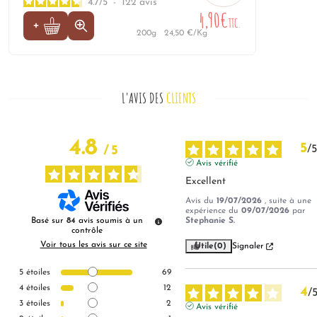
4.7
/
5
-
122
avis
4,90€
TTC.
200g
24,50 €/Kg
L'AVIS DES
CLIENTS
4.8
5
/
5
/
5
Avis vérifié
Excellent
Avis du
19/07/2026
, suite à une
expérience du
09/07/2026
par
Basé sur
84
avis soumis à un
Stephanie S.
contrôle
Voir tous les avis sur ce site
Utile
(0)
Signaler
5
étoiles
69
4
étoiles
12
4
/
3
étoiles
2
Avis vérifié