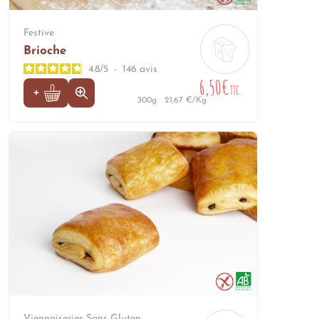
Festive
Brioche
4.8
/
5
-
146
avis
6,50€
TTC.
300g
21,67 €/Kg
Viennoiseries Sans Gluten