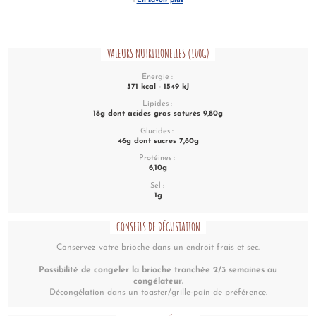
!
En savoir plus
VALEURS NUTRITIONELLES (100G)
Énergie :
371 kcal - 1549 kJ
Lipides :
18g dont acides gras saturés 9,80g
Glucides :
46g dont sucres 7,80g
Protéines :
6,10g
Sel :
1g
CONSEILS DE DÉGUSTATION
Conservez votre brioche dans un endroit frais et sec.
Possibilité de congeler la brioche tranchée 2/3 semaines au
congélateur.
Décongélation dans un toaster/grille-pain de préférence.