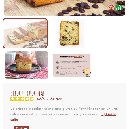
BRIOCHE CHOCOLAT
4.8
/
5
-
84
avis
La brioche chocolat fraîche sans gluten du Petit Minotier est un vrai
délice qui n'est pas réservé uniquement aux gourmands...
[...] Lire la
suite
Festive