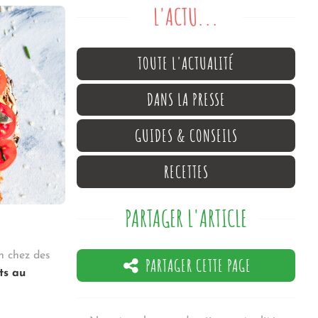
L'ACTU...
TOUTE L'ACTUALITÉ
DANS LA PRESSE
GUIDES & CONSEILS
RECETTES
PARTAGER L'ARTICLE
on chez des
PARTAGER CETTE PAGE
ts au