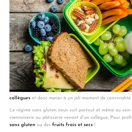
collègues
et donc mener à un joli moment de convivialité 
Le régime sans gluten nous suit partout et même au sein 
viennoiserie ou pâtisserie venant d’un collègue. Pour prof
sans gluten
ou des
fruits frais et secs
!