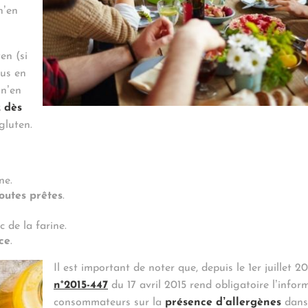
n’en
en (si
ous en
 n’en
 dès
gluten.
ne.
outes prêtes
.
 de la farine.
ce
.
Il est important de noter que, depuis le 1er juillet 2
n°2015-447
du 17 avril 2015 rend obligatoire l’infor
consommateurs sur la
présence d’allergènes
dans 