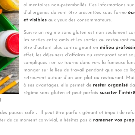
alimentaires non-préemballés. Ces informations sur
d’allergènes doivent être présentées sous forme
écr
et visibles
aux yeux des consommateurs.
Suivre un régime sans gluten est non seulement co
les sorties entre amis et les sorties au restaurant m
être d’autant plus contraignant en
milieu professi
effet, les déjeuners d’affaires au restaurant sont s
compliqués : on se tourne donc vers la fameuse lun
manger sur le lieu de travail pendant que nos collè
retrouvent autour d’un bon plat au restaurant. Mai
à ses avantages, elle permet de
rester organisé
da
régime sans gluten et peut parfois
susciter l’intér
!
des pauses café… Il peut être parfois gênant et impoli de refu
iter de ce moment convivial, n’hésitez pas à
ramener vos propr