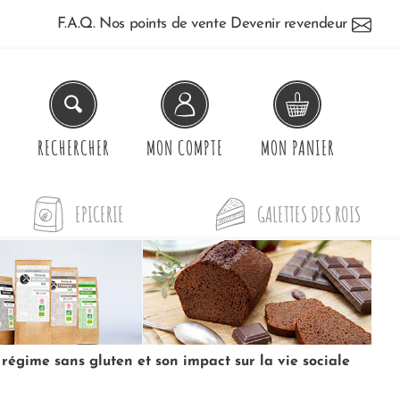
F.A.Q.
Nos points de vente
Devenir revendeur
RECHERCHER
MON
COMPTE
MON
PANIER
EPICERIE
GALETTES DES ROIS
 régime sans gluten et son impact sur la vie sociale