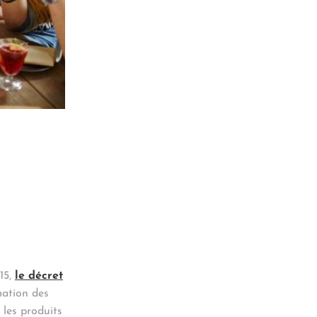
015,
le décret
mation des
les produits