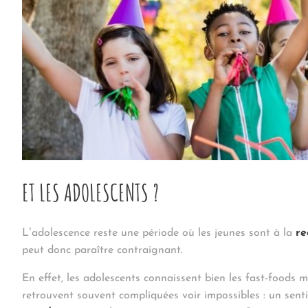
ET LES ADOLESCENTS ?
L’adolescence reste une période où les jeunes sont à la
re
peut donc paraître contraignant.
En effet, les adolescents connaissent bien les fast-foods 
retrouvent souvent compliquées voir impossibles : un sent