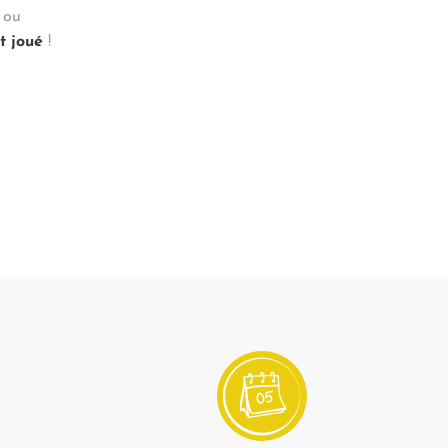
 ou
t joué
!