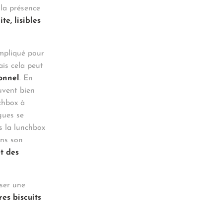
 la présence
ite, lisibles
mpliqué pour
ais cela peut
onnel
. En
ouvent bien
chbox à
gues se
s la lunchbox
ns son
êt des
ser une
es biscuits