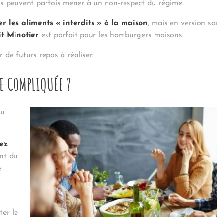
ns peuvent parfois mener à un non-respect du régime.
er les aliments « interdits » à la maison
, mais en version sa
it Minotier
est parfait pour les hamburgers maisons.
 de futurs repas à réaliser.
LE COMPLIQUÉE ?
du
hez
nt du
e
ter le