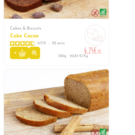
Cakes & Biscuits
Cake Cacao
4.7
/
5
-
55
avis
6,25€
TTC.
300g
20,83 €/Kg