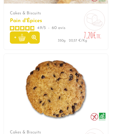
Cakes & Biscuits
Pain d'Épices
4.9
/
5
-
60
avis
7,20€
TTC.
350g
20,57 €/Kg
Cakes & Biscuits