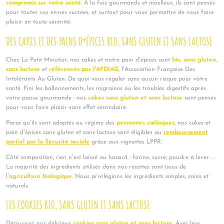
compromis sur votre santé
. A la fois gourmands et moelleux, ils sont pensés
pour toutes vos envies sucrées, et surtout pour vous permettre de vous faire
plaisir en toute sérénité.
DES CAKES ET DES PAINS D’ÉPICES BIO, SANS GLUTEN ET SANS LACTOSE
Chez Le Petit Minotier, nos cakes et notre pain d’épices sont
bio, sans gluten,
sans lactose
et
référencés par l’AFDIAG
, l’Association Française Des
Intolérants Au Gluten. De quoi vous régaler sans aucun risque pour votre
santé. Fini les ballonnements, les migraines ou les troubles digestifs après
votre pause gourmande : nos
cakes sans gluten et sans lactose
sont pensés
pour vous faire plaisir sans effet secondaire.
Parce qu’ils sont adaptés au régime des
personnes cœliaques
, nos cakes et
pain d’épices sans gluten et sans lactose sont éligibles au
remboursement
partiel par la Sécurité sociale
grâce aux vignettes LPPR.
Côté composition, rien n’est laissé au hasard : farine, sucre, poudre à lever…
La majorité des ingrédients utilisés dans nos recettes sont issus de
l’
agriculture biologique
. Nous privilégions les ingrédients simples, sains et
naturels.
LES COOKIES BIO, SANS GLUTEN ET SANS LACTOSE
Découvrez nos délicieux
cookies sans gluten et sans lactose
. Avec leur