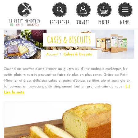
RECHERCHER
COMPTE
PANIER
MENU
CAKES & BISCUITS
Accueil
Cakes & biscuits
Quand on souffre d'intolérance au gluten ou d'une maladie coeliaque, les
petits plaisirs sucrés peuvent se faire de plus en plus rares. Grâce au Petit
Minotier et à ses délicieux cakes et pains d'épices certifiés bio et sans gluten,
faites-vous à nouveau plaisir simplement tout en prenant soin de vous !
[...]
Lire la suite