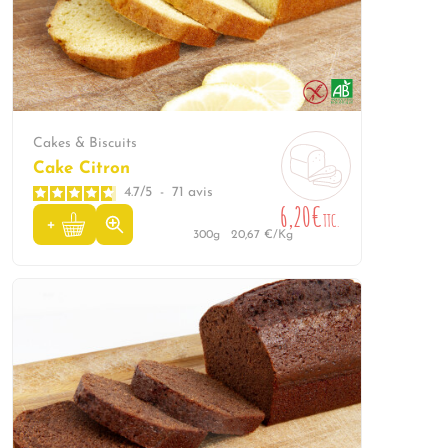
Cakes & Biscuits
Cake Citron
4.7
/
5
-
71
avis
6,20€
TTC.
300g
20,67 €/Kg