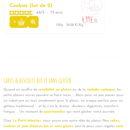
Cookies (lot de 2)
4.6
/
5
-
75
avis
4,99€
TTC.
130g
38,38 €/Kg
CAKES & BISCUITS BIO ET SANS GLUTEN
Quand on souffre de
sensibilité au gluten
ou de la
maladie cœliaque
, les
petits plaisirs sucrés peuvent se faire rares… Alors pour ne pas passer pour
un rabat-joie ou tout simplement pour le plaisir, on craque parfois pour un
gâteau traditionnel… et là, c’est le drame : douleurs digestives, inconfort,
fatigue… Un moment de
gourmandise
qui vient gâcher votre journée.
Chez
Le Petit Minotier
, nous avons une autre idée du plaisir. Nos
cakes,
cookies et pain d’épices bio et sans gluten
sont là pour vous régaler
sans