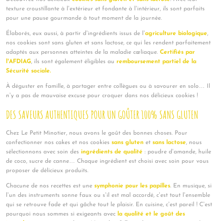
texture croustillante à l’extérieur et fondante à l’intérieur, ils sont parfaits
pour une pause gourmande à tout moment de la journée.
Élaborés, eux aussi, à partir d’ingrédients issus de l’
agriculture biologique
,
nos cookies sont sans gluten et sans lactose, ce qui les rendent parfaitement
adaptés aux personnes atteintes de la maladie cœliaque.
Certifiés par
l’AFDIAG
, ils sont également éligibles au
remboursement partiel de la
Sécurité sociale.
À déguster en famille, à partager entre collègues ou à savourer en solo… Il
n’y a pas de mauvaise excuse pour croquer dans nos délicieux cookies !
DES SAVEURS AUTHENTIQUES POUR UN GOÛTER 100% SANS GLUTEN
Chez Le Petit Minotier, nous avons le goût des bonnes choses. Pour
confectionner nos cakes et nos cookies
sans gluten
et
sans lactose
, nous
sélectionnons avec soin des
ingrédients de qualité
: poudre d’amande, huile
de coco, sucre de canne… Chaque ingrédient est choisi avec soin pour vous
proposer de délicieux produits.
Chacune de nos recettes est une
symphonie pour les papilles
. En musique, si
l’un des instruments sonne faux ou s’il est mal accordé, c’est tout l’ensemble
qui se retrouve fade et qui gâche tout le plaisir. En cuisine, c’est pareil ! C’est
pourquoi nous sommes si exigeants avec
la qualité et le goût des