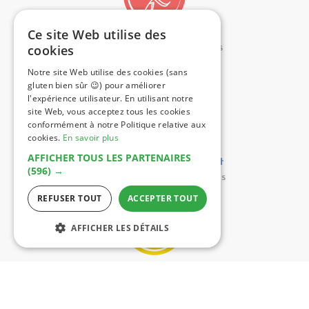
Ce site Web utilise des
cookies
Des produits
bio
et certifiés
sans gluten
par l'AFDIAG
Notre site Web utilise des cookies (sans
gluten bien sûr 😉) pour améliorer
l'expérience utilisateur. En utilisant notre
site Web, vous acceptez tous les cookies
conformément à notre Politique relative aux
cookies.
En savoir plus
AFFICHER TOUS LES PARTENAIRES
Des pains qui
se congèlent
(596) →
tranchés
pendant 1 à 2 mois
REFUSER TOUT
ACCEPTER TOUT
AFFICHER LES DÉTAILS
Planifiez votre
livraison
selon vos envies