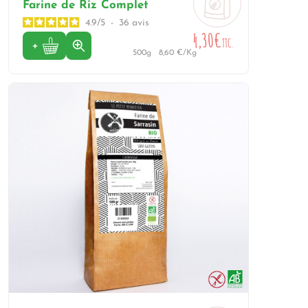
Farine de Riz Complet
4.9
/
5
-
36
avis
4,30€
TTC.
500g
8,60 €/Kg