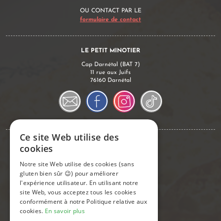
OU CONTACT PAR LE
formulaire de contact
LE PETIT MINOTIER
Cap Darnétal (BAT 7)
11 rue aux Juifs
76160 Darnétal
Ce site Web utilise des
Conseils & Infos
cookies
Notre site Web utilise des cookies (sans
Commander sur notre site
gluten bien sûr 😉) pour améliorer
Remboursement Sécurité Sociale
l'expérience utilisateur. En utilisant notre
Découvrez nos avantages fidélité
site Web, vous acceptez tous les cookies
Foire aux questions
conformément à notre Politique relative aux
Le sans gluten
cookies.
En savoir plus
Gestion de mes données