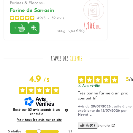
Farines & Flocons...
Farine de Sarrasin
4.9
/
5
-
32
avis
4,90€
TTC.
500g
9,80 €/Kg
L'AVIS DES
CLIENTS
4.9
5
/
5
/
5
Avis vérifié
Très bonne farine à un prix 
compétitif
Avis du
29/07/2026
, suite à une
Basé sur
23
avis soumis à un
expérience du
15/07/2026
par
contrôle
Hervé L.
Voir tous les avis sur ce site
Utile
(0)
Signaler
5
étoiles
21