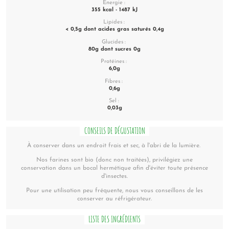
Énergie :
355 kcal - 1487 kJ
Lipides :
< 0,5g dont acides gras saturés 0,4g
Glucides :
80g dont sucres 0g
Protéines :
6,0g
Fibres :
0,6g
Sel :
0,03g
CONSEILS DE DÉGUSTATION
À conserver dans un endroit frais et sec, à l'abri de la lumière.
Nos farines sont bio (donc non traitées), privilégiez une
conservation dans un bocal hermétique afin d'éviter toute présence
d'insectes.
Pour une utilisation peu fréquente, nous vous conseillons de les
conserver au réfrigérateur.
LISTE DES INGRÉDIENTS