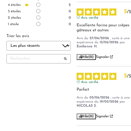
4
étoiles
2
5
3
étoiles
0
/
5
2
étoiles
0
Avis vérifié
1
étoile
0
Excellente farine pour crêpes 
gâteaux et autres
Trier les avis
Avis du
27/06/2026
, suite à une
expérience du
15/06/2026
par
Emilienne H.
Utile
(0)
Signaler
5
/
5
Avis vérifié
Parfait
Avis du
05/06/2026
, suite à une
expérience du
19/05/2026
par
NICOLAS S.
Utile
(0)
Signaler