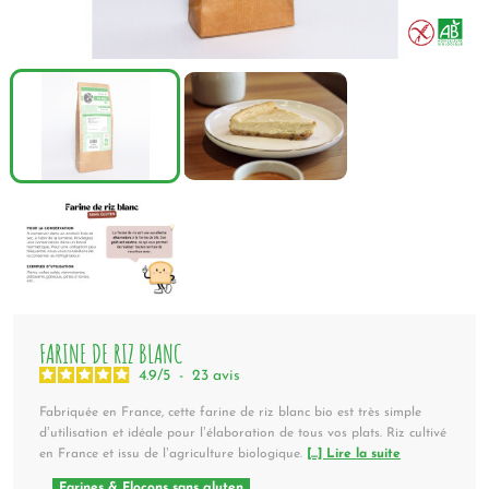
FARINE DE RIZ BLANC
4.9
/
5
-
23
avis
Fabriquée en France, cette farine de riz blanc bio est très simple
d’utilisation et idéale pour l’élaboration de tous vos plats. Riz cultivé
en France et issu de l’agriculture biologique.
[...] Lire la suite
Farines & Flocons sans gluten