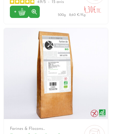
4.9
/
5
-
15
avis
4,30€
TTC.
500g
8,60 €/Kg
Farines & Flocons...