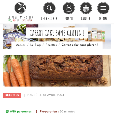
RECHERCHER
COMPTE
PANIER
MENU
CARROT CAKE SANS GLUTEN !
Accueil
Le Blog
Recettes
Carrot cake sans gluten !
|
PUBLIÉ LE 01 AVRIL 2024
RECETTES
8/10 personnes
Préparation :
20 minutes