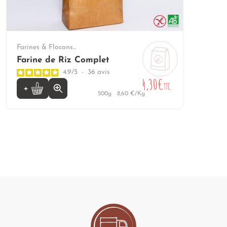
Farines & Flocons...
Farine de Riz Complet
4.9
/
5
-
36
avis
4,30€
TTC.
500g
8,60 €/Kg