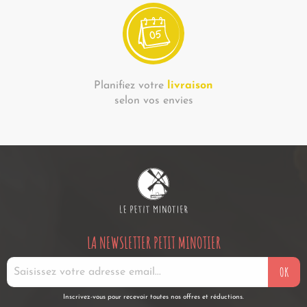
Planifiez votre
livraison
selon vos envies
LA NEWSLETTER PETIT MINOTIER
OK
Inscrivez-vous pour recevoir toutes nos offres et réductions.