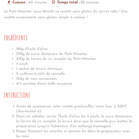
Cuisson :
60 minutes
Temps total :
80 minutes
Le Petit Minotier vous dévoile sa recette sans gluten du carrot cake ! Une
recette surprenante sans gluten simple à réaliser !
INGRÉDIENTS
180g d'huile d'olive
250g de sucre démarara du Petit Minotier
250g de farine de riz complet du Petit Minotier
4 oeufs
1 sachet de levure chimique
2 cuillères à café de cannelle
120g de noix concassées
4/5 carottes d'une taille moyenne
INSTRUCTIONS
Avant de commencer cette recette préchauffez votre four à 200°C
(thermostat 6).
Dans un saladier versez l'huile d'olive, les 4 oeufs, le sucre demerara,
la farine de riz complet, la levure ainsi que la cannelle puis battez la
préparation jusqu'a l'obtention d'un mélange homogène.
Râpez finement les carottes et ajoutez-les dans la préparation avec
les noix.