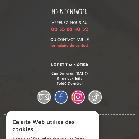
Nous contacter
APPELEZ-NOUS AU
02 35 88 40 52
OU CONTACT PAR LE
formulaire de contact
LE PETIT MINOTIER
Cap Darnétal (BAT 7)
11 rue aux Juifs
76160 Darnétal
Ce site Web utilise des
Conseils & Infos
cookies
Notre site Web utilise des cookies (sans
Commander sur notre site