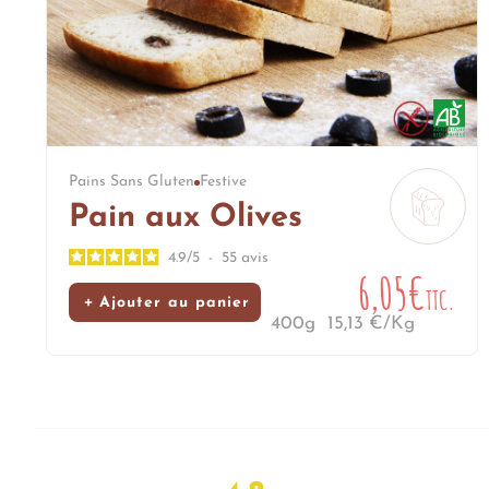
Pains Sans Gluten
Festive
Pain aux Olives
4.9
/
5
-
55
avis
6,05€
TTC.
Ajouter au panier
400g
15,13 €/Kg