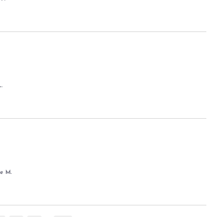
.
e M.