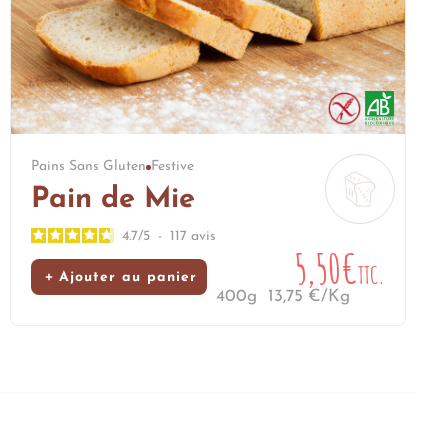
Pains Sans Gluten
Festive
Pain de Mie
4.7
/
5
-
117
avis
5,50€
TTC.
Ajouter au panier
400g
13,75 €/Kg