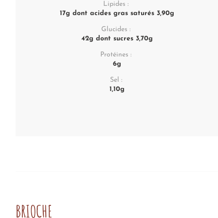
Lipides :
17g dont acides gras saturés 3,90g
Glucides :
42g dont sucres 3,70g
Protéines :
6g
Sel :
1,10g
BRIOCHE