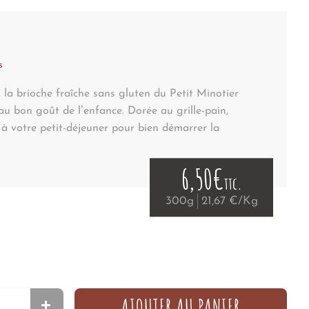
s
 la brioche fraîche sans gluten du Petit Minotier
au bon goût de l’enfance. Dorée au grille-pain,
 à votre petit-déjeuner pour bien démarrer la
6,50€
ttc.
300g
21,67 €/Kg
AJOUTER AU PANIER