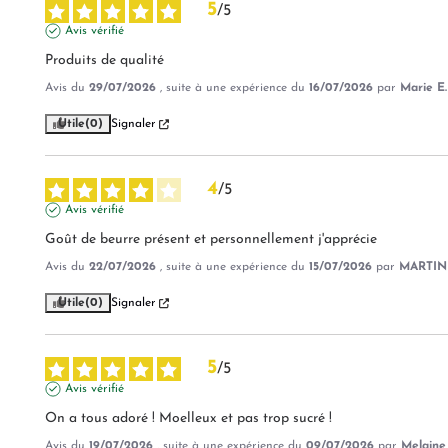
5
/
5
Avis vérifié
Produits de qualité
Avis du
29/07/2026
, suite à une expérience du
16/07/2026
par
Marie E.
Utile
(0)
Signaler
4
/
5
Avis vérifié
Goût de beurre présent et personnellement j'apprécie
Avis du
22/07/2026
, suite à une expérience du
15/07/2026
par
MARTIN
Utile
(0)
Signaler
5
/
5
Avis vérifié
On a tous adoré ! Moelleux et pas trop sucré !
Avis du
19/07/2026
, suite à une expérience du
09/07/2026
par
Melaine 