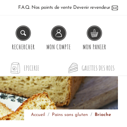
F.A.Q.
Nos points de vente
Devenir revendeur
RECHERCHER
MON
COMPTE
MON
PANIER
EPICERIE
GALETTES DES ROIS
Accueil
Pains sans gluten
Brioche