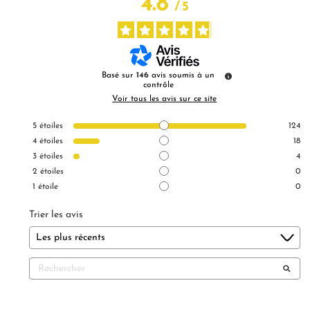
4.8
/
5
Basé sur
146
avis soumis à un
contrôle
Voir tous les avis sur ce site
5
étoiles
124
4
étoiles
18
3
étoiles
4
2
étoiles
0
1
étoile
0
Trier les avis