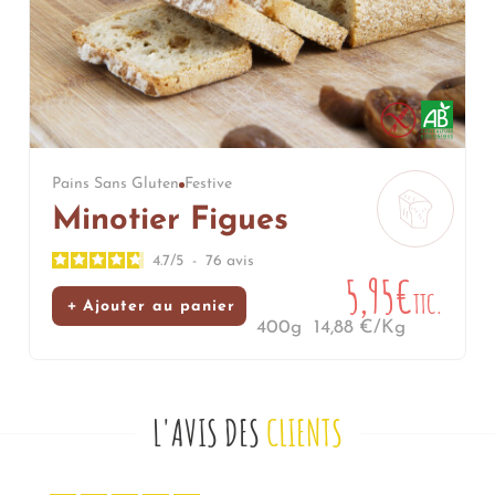
Pains Sans Gluten
Festive
Minotier Figues
4.7
/
5
-
76
avis
5,95€
TTC.
Ajouter au panier
400g
14,88 €/Kg
L'AVIS DES
CLIENTS