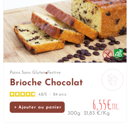
Pains Sans Gluten
Festive
Brioche Chocolat
4.8
/
5
-
84
avis
6,55€
TTC.
Ajouter au panier
300g
21,83 €/Kg