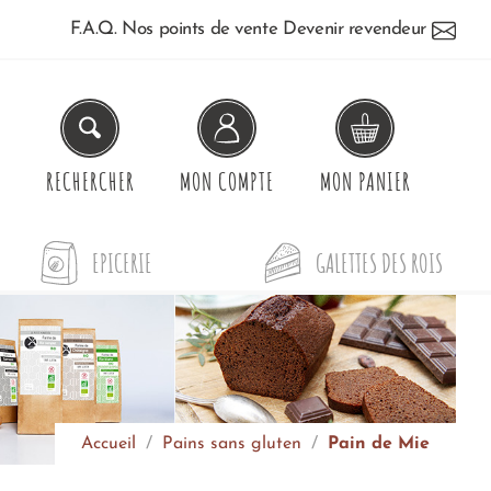
F.A.Q.
Nos points de vente
Devenir revendeur
RECHERCHER
MON
COMPTE
MON
PANIER
EPICERIE
GALETTES DES ROIS
Accueil
Pains sans gluten
Pain de Mie