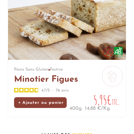
Pains Sans Gluten
Festive
Minotier Figues
4.7
/
5
-
76
avis
5,95€
TTC.
Ajouter au panier
400g
14,88 €/Kg