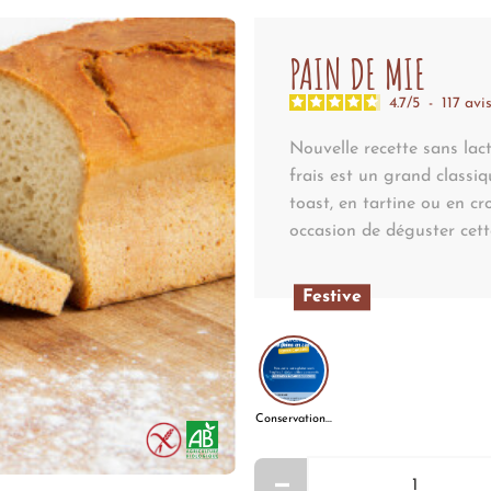
PAIN DE MIE
4.7
/
5
-
117
avi
Nouvelle recette sans lac
frais est un grand classi
toast, en tartine ou en c
occasion de déguster cett
Festive
Conservation fortes chaleurs