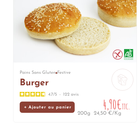
Pains Sans Gluten
Festive
Burger
4.7
/
5
-
122
avis
4,90€
TTC.
Ajouter au panier
200g
24,50 €/Kg