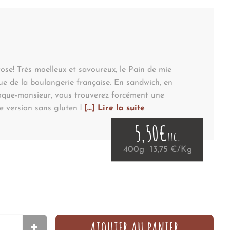
s
tose! Très moelleux et savoureux, le Pain de mie
que de la boulangerie française. En sandwich, en
roque-monsieur, vous trouverez forcément une
e version sans gluten !
[...] Lire la suite
5,50€
ttc.
400g
13,75 €/Kg
AJOUTER AU PANIER