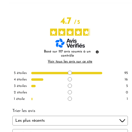
4.7
/
5
Basé sur
117
avis soumis à un
contrôle
Voir tous les avis sur ce site
5
étoiles
95
4
étoiles
16
3
étoiles
5
2
étoiles
0
1
étoile
1
Trier les avis