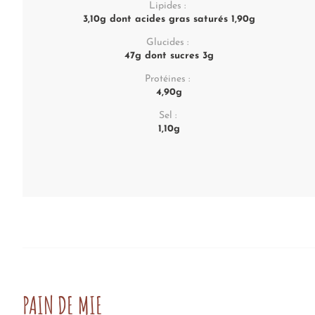
Lipides :
3,10g dont acides gras saturés 1,90g
Glucides :
47g dont sucres 3g
Protéines :
4,90g
Sel :
1,10g
PAIN DE MIE