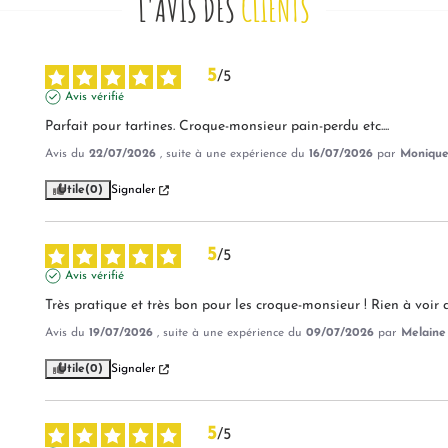
L'AVIS DES
CLIENTS
5
/
5
Avis vérifié
Parfait pour tartines. Croque-monsieur pain-perdu etc....
Avis du
22/07/2026
, suite à une expérience du
16/07/2026
par
Monique
Utile
(0)
Signaler
5
/
5
Avis vérifié
Très pratique et très bon pour les croque-monsieur ! Rien à voir 
Avis du
19/07/2026
, suite à une expérience du
09/07/2026
par
Melaine 
Utile
(0)
Signaler
5
/
5