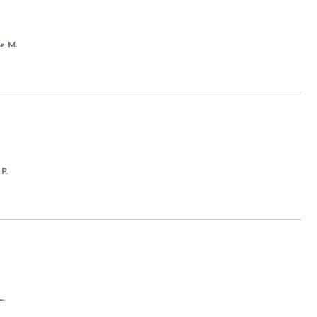
e M.
P.
L.