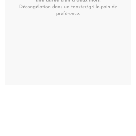
une durée d'un à deux mois.
Décongélation dans un toaster/grille-pain de
préférence.